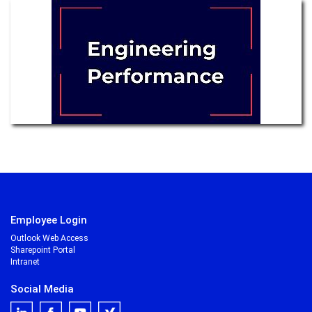
Employee Login
Outlook Web Access
Sharepoint Portal
Intranet
Social Media