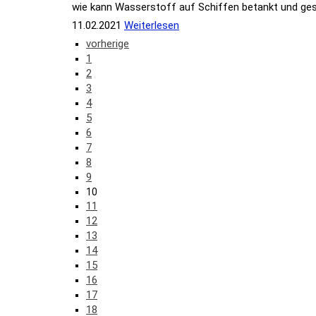
wie kann Wasserstoff auf Schiffen betankt und ge
11.02.2021
Weiterlesen
vorherige
1
2
3
4
5
6
7
8
9
10
11
12
13
14
15
16
17
18