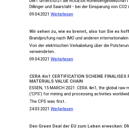
DMT unterstützt die ROGESA Roheisengesellschaft
Dillinger und Saarstahl - bei der Einsparung von CO2 
09.04.2021
Weiterlesen
Wir sehen zu, wie es brennt, also tun Sie es hoff
Brandprüfung nach IMO und anderen internationalen
Von der elektrischen Verkabelung über die Polsterun
verwendeten…
09.04.2021
Weiterlesen
CERA 4in1 CERTIFICATION SCHEME FINALISE
MATERIALS VALUE CHAIN
ESSEN, 15 MARCH 2021: CERA 4in1, the global raw ma
(‘CPS’) for mining and processing activities worldwid
The CPS was first…
24.03.2021
Weiterlesen
Den Green Deal der EU zum Leben erwecken: DM