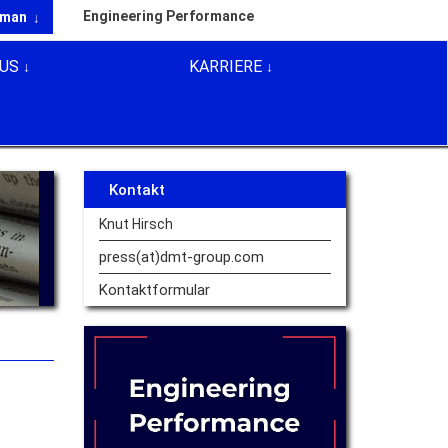
Engineering Performance
rman
US
KARRIERE
Kontakt
Knut Hirsch
press(at)dmt-group.
com
Kontaktformular