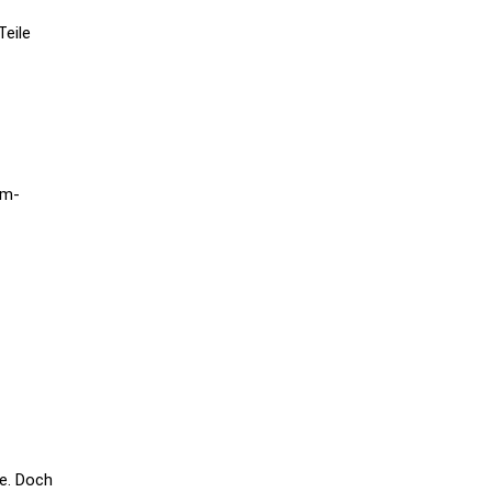
Teile
um-
-
de. Doch