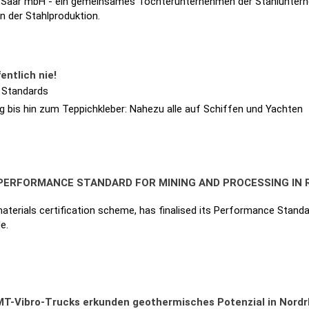
 Saar mbH - ein gemeinsames Tochterunternehmen der Stahlunter
in der Stahlproduktion.
entlich nie!
 Standards
g bis hin zum Teppichkleber: Nahezu alle auf Schiffen und Yachten
S PERFORMANCE STANDARD FOR MINING AND PROCESSING IN
terials certification scheme, has finalised its Performance Stand
e.
T-Vibro-Trucks erkunden geothermisches Potenzial in Nordr