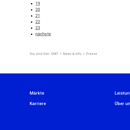
19
20
21
22
23
nächste
Sie sind hier:
DMT
News & Info
Presse
Märkte
Leistu
Karriere
Über u