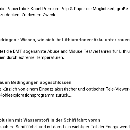
die Papierfabrik Kabel Premium Pulp & Paper die Möglichkeit, große 
e zu decken. Zu diesem Zweck…
ringen - Wissen, wie sich Ihr Lithium-Ionen-Akku unter rauen
ietet die DMT sogenannte Abuse and Misuse Testverfahren für Lithi
erien durch extreme Temperaturen,…
 rauen Bedingungen abgeschlossen
kürzlich von einem Einsatz akustischer und optischer Tele-Viewer
 Kohleexplorationsprogramm zurück.…
ution mit Wasserstoff in der Schifffahrt voran
 saubere Schifffahrt und ist damit ein wichtiger Teil der Energiewen