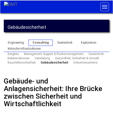
Togg
navig
Gebäudesicherheit
Engineering
Consulting
Geotechnik
Exploration
Kritische Infrastrukturen
Bergbau
Management Support & Risikomanagement
Geotechnik
Kokerei-Services
Veredelung
Gesundheit, Sicherheit & Umwelt
Baustellensicherheit
Gebäudesicherheit
Industriesysteme
Gebäude- und
Anlagensicherheit: Ihre Brücke
zwischen Sicherheit und
Wirtschaftlichkeit