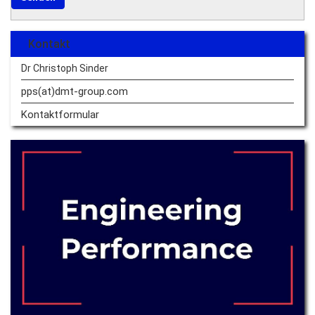
Kontakt
Dr Christoph Sinder
pps(at)dmt-group.
com
Kontaktformular