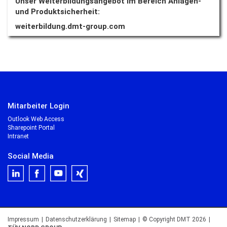
Unser Weiterbildungsangebot im Bereich Anlagen-
und Produktsicherheit:
weiterbildung.dmt-group.com
Mitarbeiter Login
Outlook Web Access
Sharepoint Portal
Intranet
Social Media
Impressum
|
Datenschutzerklärung
|
Sitemap
|
© Copyright DMT 2026
|